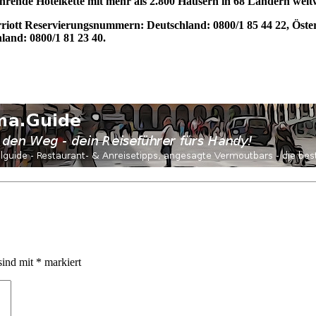
führende Hotelkette mit mehr als 2.800 Häusern in 68 Ländern welt
iott Reservierungsnummern: Deutschland: 0800/1 85 44 22, Österr
and: 0800/1 81 23 40.
sind mit
*
markiert