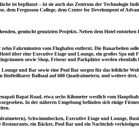
he ist bepflanzt – ist sie auch das Zentrum der Technologie Indi
 Pune, dem Fergusson College, dem Center for Develompent of Ad
ehenden, gemischt genutzten Projekts. Neben dem Hotel entstehen
 zehn Fahrminuten vom Flughafen entfernt. Die Bauarbeiten solle
Hotel über eine Executive Etage und Lounge, ein großes Spa mit 
ingräumen sowie Shop, Friseur und Parkplätze werden ebenfalls b
by Lounge und Bar sowie eine Pool Bar sorgen für das leibliche W
n fünfteilbarer Ballsaal auf 600 Quadratmetern, und weitere drei
napati Bapat Road, etwa sechs Kilometer westlich vom Hauptbahnh
ts vorgesehen. In der näheren Umgebung befinden sich einige Firm
iten.
adratmetern), Schwimmbecken, Executive Etage und Lounge, Busin
 Restaurants, ein Bäcker, Pool Bar und ein Nachtclub verköstigen