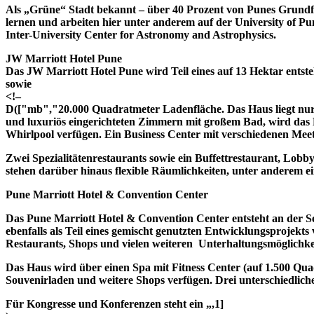
Als „Grüne“ Stadt bekannt – über 40 Prozent von Punes Grundfläc
lernen und arbeiten hier unter anderem auf der University of
Inter-University Center for Astronomy and Astrophysics.
JW Marriott Hotel Pune
Das JW Marriott Hotel Pune wird Teil eines auf 13 Hektar entst
sowie
<!–
D(["mb","20.000 Quadratmeter Ladenfläche. Das Haus liegt nur
und luxuriös eingerichteten Zimmern mit großem Bad, wird das 
Whirlpool verfügen. Ein Business Center mit verschiedenen Meet
Zwei Spezialitätenrestaurants sowie ein Buffettrestaurant, Lob
stehen darüber hinaus flexible Räumlichkeiten, unter anderem ei
Pune Marriott Hotel & Convention Center
Das Pune Marriott Hotel & Convention Center entsteht an der Se
ebenfalls als Teil eines gemischt genutzten Entwicklungsprojek
Restaurants, Shops und vielen weiteren Unterhaltungsmöglichke
Das Haus wird über einen Spa mit Fitness Center (auf 1.500 Qu
Souvenirladen und weitere Shops verfügen. Drei unterschiedliche
Für Kongresse und Konferenzen steht ein „,1]