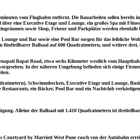
minuten vom Flughafen entfernt. Die Bauarbeiten sollen bereits
l über eine Executive Etage und Lounge, ein großes Spa mit Fitn
ingräumen sowie Shop, Friseur und Parkplätze werden ebenfalls b
by Lounge und Bar sowie eine Pool Bar sorgen für das leibliche W
n fünfteilbarer Ballsaal auf 600 Quadratmetern, und weitere drei
napati Bapat Road, etwa sechs Kilometer westlich vom Hauptbahnh
ts vorgesehen. In der näheren Umgebung befinden sich einige Firm
iten.
adratmetern), Schwimmbecken, Executive Etage und Lounge, Busin
 Restaurants, ein Bäcker, Pool Bar und ein Nachtclub verköstigen
ung. Alleine der Ballsaal mit 1.410 Quadratmetern ist dreiteilbar
s Courtyard by Marriott West Pune rasch von der Autobahn erreic