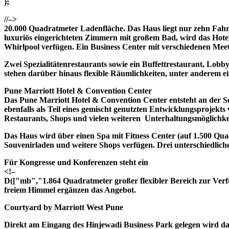
);
//–>
20.000 Quadratmeter Ladenfläche. Das Haus liegt nur zehn Fahr
luxuriös eingerichteten Zimmern mit großem Bad, wird das Hote
Whirlpool verfügen. Ein Business Center mit verschiedenen Meet
Zwei Spezialitätenrestaurants sowie ein Buffettrestaurant, Lob
stehen darüber hinaus flexible Räumlichkeiten, unter anderem ei
Pune Marriott Hotel & Convention Center
Das Pune Marriott Hotel & Convention Center entsteht an der Se
ebenfalls als Teil eines gemischt genutzten Entwicklungsprojek
Restaurants, Shops und vielen weiteren Unterhaltungsmöglichke
Das Haus wird über einen Spa mit Fitness Center (auf 1.500 Qu
Souvenirladen und weitere Shops verfügen. Drei unterschiedliche
Für Kongresse und Konferenzen steht ein
<!–
D(["mb","1.864 Quadratmeter großer flexibler Bereich zur Verfüg
freiem Himmel ergänzen das Angebot.
Courtyard by Marriott West Pune
Direkt am Eingang des Hinjewadi Business Park gelegen wird da