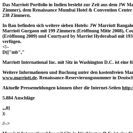
Das Marriott Portfolio in Indien besteht zur Zeit aus dem JW 
Zimmer), dem Renaissance Mumbai Hotel & Convention Center (
238 Zimmern.
In Bau befinden sich weitere sieben Hotels: JW Marriott Banga
Marriott Gurgaon mit 199 Zimmern (Eröffnung Mitte 2008), Cou
(Eröffnung 2009) und Courtyard by Marriot Hyderabad mit 193
verfügen.
<!–
D(["mb","
Marriott International Inc.
mit Sitz in Washington D.C. ist eine 
Weitere Informationen und Buchung unter den kostenfreien Marr
www.marriott.de
. Renaissance-Reservierungsnummer in Deutschl
Aktuelle Pressemeldungen können über die Internet-Seiten
http
5.884 Anschläge
„,0]
);
//–>