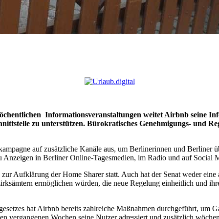
chentlichen Informationsveranstaltungen weitet Airbnb seine In
chnittstelle zu unterstützen. Bürokratisches Genehmigungs- und Re
nskampagne auf zusätzliche Kanäle aus, um Berlinerinnen und Berline
u Anzeigen in Berliner Online-Tagesmedien, im Radio und auf Social 
 zur Aufklärung der Home Sharer statt. Auch hat der Senat weder eine 
irksämtern ermöglichen würden, die neue Regelung einheitlich und ih
sgesetzes hat Airbnb bereits zahlreiche Maßnahmen durchgeführt, um G
en vergangenen Wochen seine Nutzer adressiert und zusätzlich wöchent