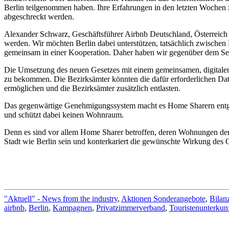
Berlin teilgenommen haben. Ihre Erfahrungen in den letzten Wochen 
abgeschreckt werden.
Alexander Schwarz, Geschäftsführer Airbnb Deutschland, Österreich 
werden. Wir möchten Berlin dabei unterstützen, tatsächlich zwischen 
gemeinsam in einer Kooperation. Daher haben wir gegenüber dem Senat
Die Umsetzung des neuen Gesetzes mit einem gemeinsamen, digitalen
zu bekommen. Die Bezirksämter könnten die dafür erforderlichen Dat
ermöglichen und die Bezirksämter zusätzlich entlasten.
Das gegenwärtige Genehmigungssystem macht es Home Sharern entgege
und schützt dabei keinen Wohnraum.
Denn es sind vor allem Home Sharer betroffen, deren Wohnungen dem
Stadt wie Berlin sein und konterkariert die gewünschte Wirkung des 
"Aktuell" - News from the industry
,
Aktionen Sonderangebote
,
Bilan
airbnb
,
Berlin
,
Kampagnen
,
Privatzimmerverband
,
Touristenunterkun