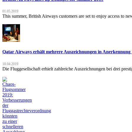
01.05.2019
This summer, British Airways customers are set to enjoy access to ne
Qatar Airways erhält mehrere Auszeichnungen in Anerkennung i
18.04.2019
Die Fluggesellschaft erhielt zahlreiche Auszeichnungen bei drei pres