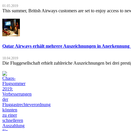
01.05.2019
This summer, British Airways customers are set to enjoy access to ne
Qatar Airways erhält mehrere Auszeichnungen in Anerkennung i
18.04.2019
Die Fluggesellschaft erhielt zahlreiche Auszeichnungen bei drei pres