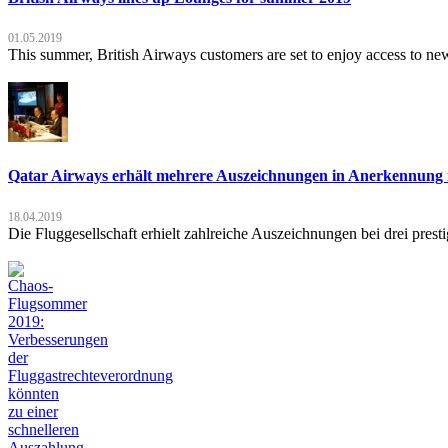
01.05.2019
This summer, British Airways customers are set to enjoy access to ne
Qatar Airways erhält mehrere Auszeichnungen in Anerkennung i
18.04.2019
Die Fluggesellschaft erhielt zahlreiche Auszeichnungen bei drei pres