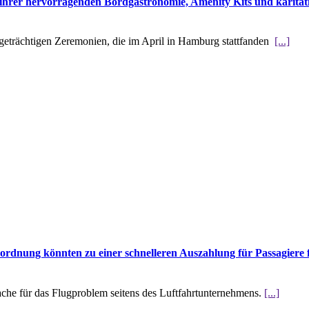
hrer hervorragenden Bordgastronomie, Amenity Kits und karitati
tigeträchtigen Zeremonien, die im April in Hamburg stattfanden
[...]
rdnung könnten zu einer schnelleren Auszahlung für Passagiere 
che für das Flugproblem seitens des Luftfahrtunternehmens.
[...]